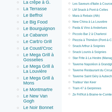
La crêpe à G.
Les Saveurs d'Italie à Cource
La Terrasse
LM Snack à Pont-à-Celles
Le Beffroi
Mara à Rebaix (Ath)
Le Big Food
New China à La Louvière
Le Bourguignon
Pasta & Vino à Anderlues
Piccolo Bar 2 à Charleroi
Le Cabanon
Piezzia à Thiméon (Pont-à-C
Le Carb'o Grill
Snack Arthur à Soignies
Le Cousti'Croc
Snack Lounis à Soignies
Le Mega Grill à
Star Frite à La Hestre (Mana
Gosselies
Taverne Napoléon à Grandgli
Le Mega Grill à
Taverne Restaurant du Circu
La Louvière
Taverne Saint Géry à Aubechi
Le Mega Grill à
Mons
Traiteur Van Keer
Tram 47 à Gerpinnes
Le Montmartre
Ze Frit'Kot à Braine-le-Comte
Le New Van
Gogh
Le Noir Bonnet