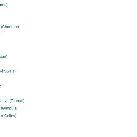
ornu)
 (Charleroi)
s
nage)
Péruwelz)
z
euve (Tournai)
Estaimpuis)
-à-Celles)