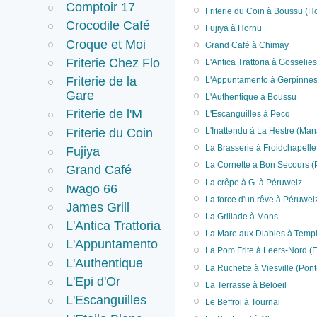
Comptoir 17
Friterie du Coin à Boussu (H
Crocodile Café
Fujiya à Hornu
Croque et Moi
Grand Café à Chimay
Friterie Chez Flo
L'Antica Trattoria à Gosselies
Friterie de la
L'Appuntamento à Gerpinne
Gare
L'Authentique à Boussu
Friterie de l'M
L'Escanguilles à Pecq
Friterie du Coin
L'Inattendu à La Hestre (Ma
La Brasserie à Froidchapelle
Fujiya
La Cornette à Bon Secours (
Grand Café
La crêpe à G. à Péruwelz
Iwago 66
La force d'un rêve à Péruwel
James Grill
La Grillade à Mons
L'Antica Trattoria
La Mare aux Diables à Templ
L'Appuntamento
La Pom Frite à Leers-Nord (
L'Authentique
La Ruchette à Viesville (Pont
L'Epi d'Or
La Terrasse à Beloeil
L'Escanguilles
Le Beffroi à Tournai