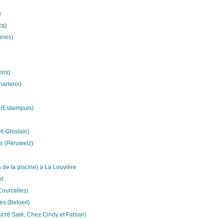
s
cq)
nnes)
ons)
harleroi)
 (Estaimpuis)
nt-Ghislain)
rs (Péruwelz)
 de la piscine) à La Louvière
et
Courcelles)
s (Beloeil)
Sucré Salé, Chez Cindy et Fabian)