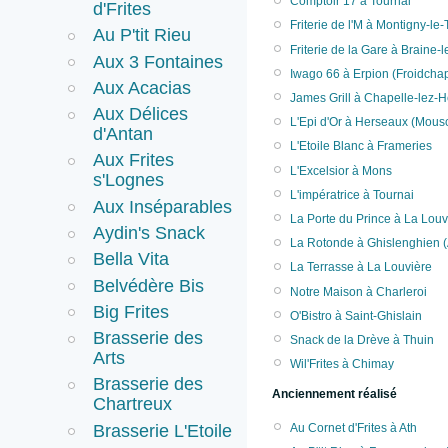
Comptoir 17 à Tournai
d'Frites
Friterie de l'M à Montigny-le-T
Au P'tit Rieu
Friterie de la Gare à Braine-
Aux 3 Fontaines
Iwago 66 à Erpion (Froidchap
Aux Acacias
James Grill à Chapelle-lez-H
Aux Délices
L'Epi d'Or à Herseaux (Mous
d'Antan
L'Etoile Blanc à Frameries
Aux Frites
L'Excelsior à Mons
s'Lognes
L'impératrice à Tournai
Aux Inséparables
La Porte du Prince à La Louv
Aydin's Snack
La Rotonde à Ghislenghien (
Bella Vita
La Terrasse à La Louvière
Belvédère Bis
Notre Maison à Charleroi
Big Frites
O'Bistro à Saint-Ghislain
Brasserie des
Snack de la Drève à Thuin
Arts
Wil'Frites à Chimay
Brasserie des
Anciennement réalisé
Chartreux
Brasserie L'Etoile
Au Cornet d'Frites à Ath