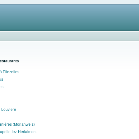
restaurants
 Ellezelles
us
es
a Louvière
rnières (Morlanwelz)
apelle-lez-Herlaimont