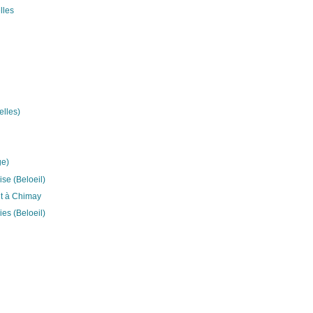
lles
elles)
ge)
se (Beloeil)
it à Chimay
es (Beloeil)