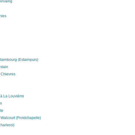
-Anvaing
nies
staimbourg (Estaimpuis)
islain
à Chievres
à La Louvièrre
in
te
-Walcourt (Froidchapelle)
harleroi)