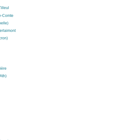
illeul
le-Comte
elle)
erlaimont
cron)
ière
Ath)