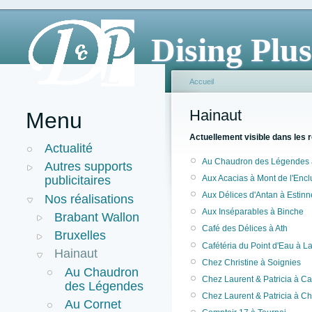
Dising Plus
Accueil
Hainaut
Menu
Actuellement visible dans les 
Actualité
Au Chaudron des Légendes à
Autres supports
Aux Acacias à Mont de l'Encl
publicitaires
Aux Délices d'Antan à Estinn
Nos réalisations
Aux Inséparables à Binche
Brabant Wallon
Café des Délices à Ath
Bruxelles
Cafétéria du Point d'Eau à L
Hainaut
Chez Christine à Soignies
Au Chaudron
Chez Laurent & Patricia à Ca
des Légendes
Chez Laurent & Patricia à Ch
Au Cornet