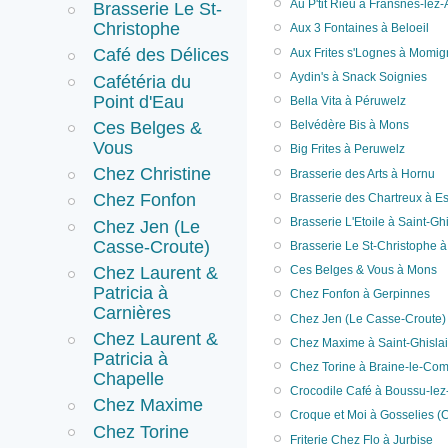
Au P'tit Rieu à Fransnes-lez
Brasserie Le St-
Christophe
Aux 3 Fontaines à Beloeil
Café des Délices
Aux Frites s'Lognes à Momig
Aydin's à Snack Soignies
Cafétéria du
Point d'Eau
Bella Vita à Péruwelz
Ces Belges &
Belvédère Bis à Mons
Vous
Big Frites à Peruwelz
Chez Christine
Brasserie des Arts à Hornu
Chez Fonfon
Brasserie des Chartreux à E
Brasserie L'Etoile à Saint-Gh
Chez Jen (Le
Casse-Croute)
Brasserie Le St-Christophe 
Chez Laurent &
Ces Belges & Vous à Mons
Patricia à
Chez Fonfon à Gerpinnes
Carnières
Chez Jen (Le Casse-Croute) 
Chez Laurent &
Chez Maxime à Saint-Ghisla
Patricia à
Chez Torine à Braine-le-Com
Chapelle
Crocodile Café à Boussu-lez
Chez Maxime
Croque et Moi à Gosselies (C
Chez Torine
Friterie Chez Flo à Jurbise