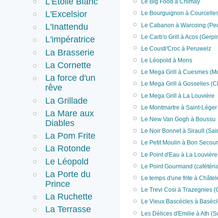
L'Etoile Blanc
Le Big Food à Chimay
L'Excelsior
Le Bourguignon à Courcelle
Le Cabanon à Warcoing (Pe
L'Inattendu
Le Carb'o Grill à Acos (Gerpi
L'impératrice
Le Cousti'Croc à Peruwelz
La Brasserie
Le Léopold à Mons
La Cornette
Le Mega Grill à Cuesmes (M
La force d'un
Le Mega Grill à Gosselies (C
rêve
Le Mega Grill à La Louvière
La Grillade
Le Montmartre à Saint-Léger
La Mare aux
Le New Van Gogh à Boussu
Diables
Le Noir Bonnet à Sirault (Sai
La Pom Frite
Le Petit Moulin à Bon Secou
La Rotonde
Le Point d'Eau à La Louvière
Le Léopold
Le Point Gourmand (cafétéria
La Porte du
Le temps d'une frite à Châtel
Prince
Le Trevi Cosi à Trazegnies (
La Ruchette
Le Vieux Bascècles à Basècle
La Terrasse
Les Délices d'Emilie à Ath (