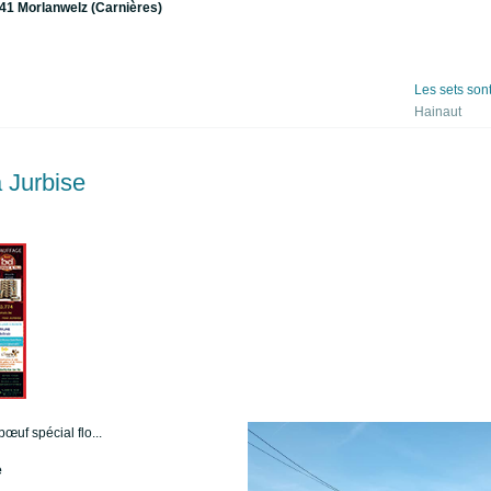
41 Morlanwelz (Carnières)
Les sets son
Hainaut
à Jurbise
bœuf spécial flo...
e