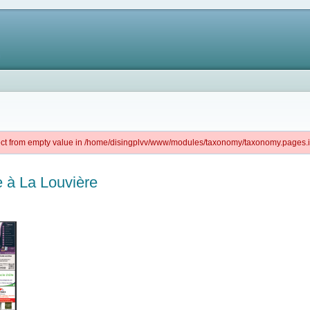
ject from empty value in /home/disingplvv/www/modules/taxonomy/taxonomy.pages.in
e à La Louvière