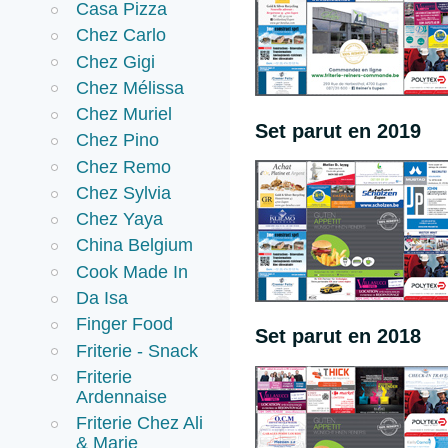
Casa Pizza
Chez Carlo
Chez Gigi
Chez Mélissa
Chez Muriel
Set parut en 2019
Chez Pino
Chez Remo
Chez Sylvia
Chez Yaya
China Belgium
Cook Made In
Da Isa
Finger Food
Set parut en 2018
Friterie - Snack
Friterie
Ardennaise
Friterie Chez Ali
& Marie