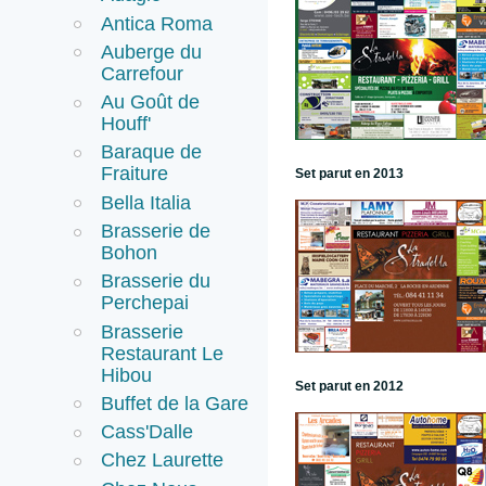
Antica Roma
Auberge du
Carrefour
Au Goût de
Houff'
Baraque de
Fraiture
Set parut en 2013
Bella Italia
Brasserie de
Bohon
Brasserie du
Perchepai
Brasserie
Restaurant Le
Hibou
Set parut en 2012
Buffet de la Gare
Cass'Dalle
Chez Laurette