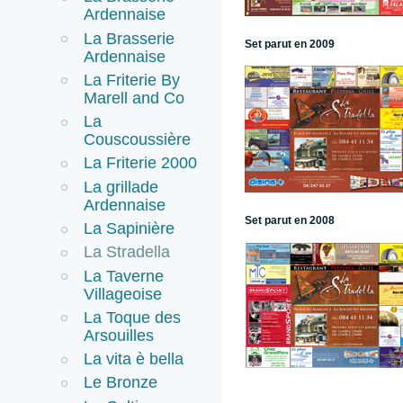
Ardennaise
La Brasserie
Set parut en 2009
Ardennaise
La Friterie By
Marell and Co
La
Couscoussière
La Friterie 2000
La grillade
Ardennaise
Set parut en 2008
La Sapinière
La Stradella
La Taverne
Villageoise
La Toque des
Arsouilles
La vita è bella
Le Bronze