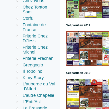
Chez Nous
Chez Tonton
Sam
Corfu
Fontaine de
Set parut en 2011
France
Friterie Chez
D'Jess
Friterie Chez
Michel
Friterie Frechan
Greggogio
Il Topolino
Set parut en 2010
Kimy Story
L'auberge du Val
d'Attert
L'autre Chapelle
L'Entr'Act
La Brasserie