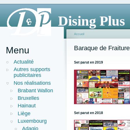
Dising Plus
Accueil
Baraque de Fraiture
Menu
Actualité
Set parut en 2019
Autres supports
publicitaires
Nos réalisations
Brabant Wallon
Bruxelles
Hainaut
Liège
Set parut en 2018
Luxembourg
Adagio