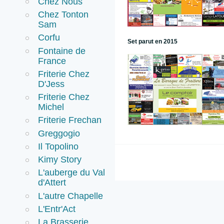
Chez Nous
Chez Tonton
Sam
Corfu
Set parut en 2015
Fontaine de
France
Friterie Chez
D'Jess
Friterie Chez
Michel
Friterie Frechan
Greggogio
Il Topolino
Kimy Story
L'auberge du Val
d'Attert
L'autre Chapelle
L'Entr'Act
La Brasserie