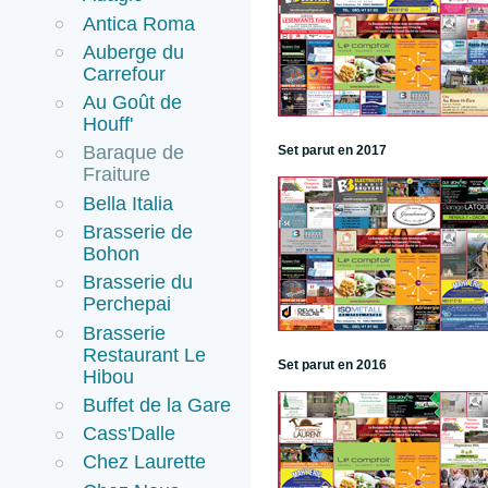
Antica Roma
Auberge du
Carrefour
Au Goût de
Houff'
Baraque de
Set parut en 2017
Fraiture
Bella Italia
Brasserie de
Bohon
Brasserie du
Perchepai
Brasserie
Restaurant Le
Set parut en 2016
Hibou
Buffet de la Gare
Cass'Dalle
Chez Laurette